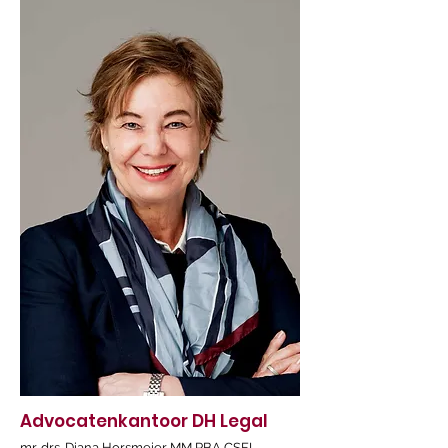
Advocatenkantoor DH Legal
mr. drs. Diana Horsmeier MM RBA CSFL,