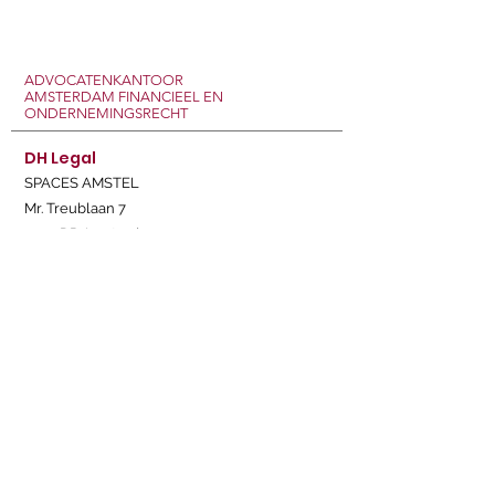
ADVOCATENKANTOOR
AMSTERDAM
FINANCIEEL EN
ONDERNEMINGSRECHT
DH Legal
SPACES AMSTEL
Mr. Treublaan 7
1097 DP Amsterdam
T:
+31(0) 6 2880 2758
E: info@dh-legal.nl
Snel naar
Home
Over DH Legal
Product Platform
Zaak Aanmelden
Blog
Contact