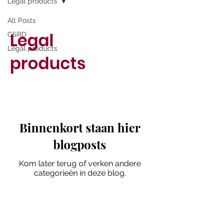
Legal products
All Posts
Legal
CSRD
Legal products
products
Binnenkort staan hier
blogposts
Kom later terug of verken andere
categorieën in deze blog.