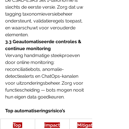
De CSRD-ESRS Set 1-taxonomie is 
slechts de eerste versie. Zorg dat uw 
tagging taxonomieversiebeheer 
ondersteunt, validatieregels toepast, 
en waarschuwt voor verouderde 
elementen.
3.3 Geautomatiseerde controles & 
continue monitoring
Vervang handmatige steekproeven 
door online monitoring: 
reconciliatiebots, anomalie-
detectiealerts en ChatOps-kanalen 
voor uitzonderingsbeheer. Zorg voor 
functiescheiding — bots mogen nooit 
hun eigen data goedkeuren.
Top automatiseringsrisico’s
Top 
Impact
Mitigatie