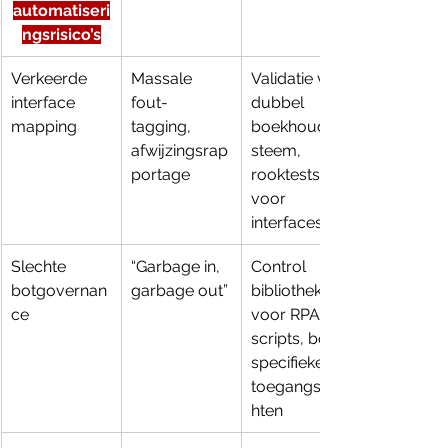
automatiseri
ngsrisico’s
Verkeerde 
Massale 
Validatie via 
interface 
fout-
dubbel 
mapping
tagging, 
boekhoudsy
afwijzingsrap
steem, 
portage
rooktests 
voor 
interfaces
Slechte 
“Garbage in, 
Control 
botgovernan
garbage out”
bibliotheken 
ce
voor RPA-
scripts, bot-
specifieke 
toegangsrec
hten