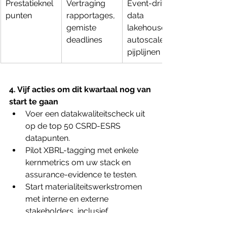
Prestatieknel
Vertraging 
Event-driven 
punten
rapportages, 
data 
gemiste 
lakehouse, 
deadlines
autoscaler-
pijplijnen
4. Vijf acties om dit kwartaal nog van 
start te gaan
Voer een datakwaliteitscheck uit 
op de top 50 CSRD-ESRS 
datapunten.
Pilot XBRL-tagging met enkele 
kernmetrics om uw stack en 
assurance-evidence te testen.
Start materialiteitswerkstromen 
met interne en externe 
stakeholders, inclusief 
overlegstructuren.