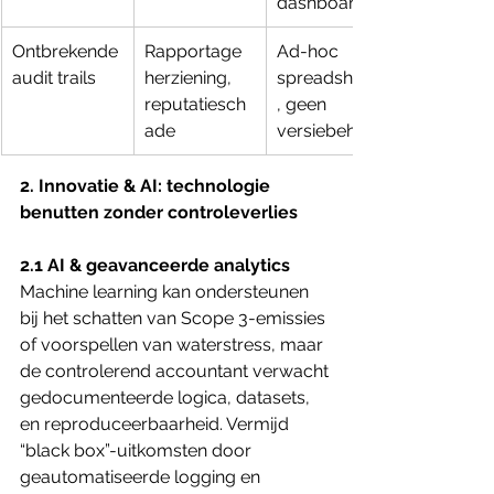
dashboards
Ontbrekende 
Rapportage 
Ad-hoc 
audit trails
herziening, 
spreadsheets
reputatiesch
, geen 
ade
versiebeheer
2. Innovatie & AI: technologie 
benutten zonder controleverlies
2.1 AI & geavanceerde analytics
Machine learning kan ondersteunen 
bij het schatten van Scope 3-emissies 
of voorspellen van waterstress, maar 
de controlerend accountant verwacht 
gedocumenteerde logica, datasets, 
en reproduceerbaarheid. Vermijd 
“black box”-uitkomsten door 
geautomatiseerde logging en 