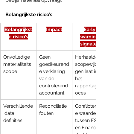
bewijsmateriaal opvraagt.
Belangrijkste risico’s
Belangrijkst
Impact
Early 
e risico’s
warning 
signalen
Onvolledige 
Geen 
Herhaalde 
materialiteits
goedkeurend
scopewijzigin
scope
e verklaring 
gen laat in 
van de 
het 
controlerend 
rapportagepr
accountant
oces
Verschillende
Reconciliatie 
Conflicterend
 data 
fouten
e waarden 
definities
tussen ESG- 
en Financiële 